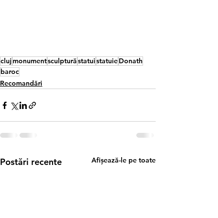
cluj
monument
sculptură
statui
statuie
Donath
baroc
Recomandări
Afișează-le pe toate
Postări recente