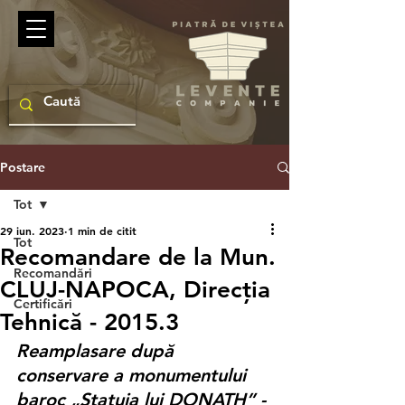
Postare
Tot
29 iun. 2023
1 min de citit
Tot
Recomandare de la Mun.
Recomandări
CLUJ-NAPOCA, Direcția
Certificări
Tehnică - 2015.3
Reamplasare după 
conservare a monumentului 
baroc „
Statuia lui DONATH”
 - 