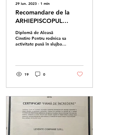
29 iun. 2023
∙
1
min
Recomandare de la
ARHIEPISCOPUL
VADULUI, FELEACULUI
Diplomă de Aleasă
ŞI CLUJULUI ŞI
Cinstire Pentru rodnica sa
activitate pusă în slujba
MITROPOLIT AL
Bisericii și a societății,
CLUJULUI,
precum și pentru
implicarea generoasă...
MARAMUREȘ
19
0