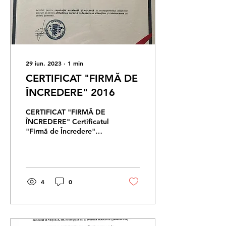
29 iun. 2023
∙
1
min
CERTIFICAT "FIRMĂ DE
ÎNCREDERE" 2016
CERTIFICAT "FIRMĂ DE
ÎNCREDERE" Certificatul
"Firmă de Încredere"
recunoaște companiile
caracterizate prin
reputaţie impecabilă în
rândul...
4
0